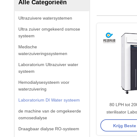
Alle Categorieën
Ultrazuivere watersystemen
Ultra zuiver omgekeerd osmose
systeem
Medische
waterzuiveringssystemen
Laboratorium Ultrazuiver water
systeem
Hemodialysesysteem voor
waterzuivering
Laboratorium DI Water systeem
80 LPH tot 20
de machine van de omgekeerde
sterilisator Lab
osmosedialyse
Water Systeem U
Krijg Beste
Water Systeem 
Draagbaar dialyse RO-systeem