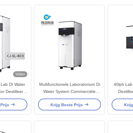
Video
 Lab DI Water
Multifunctionele Laboratorium Di
40lph Lab
or Destilleerd
Water System Commerciële
Destill
chine
drinkwaterfiltermachine 20 tot
Commerci
 Prijs
Krijg Beste Prijs
Krij
40L/H