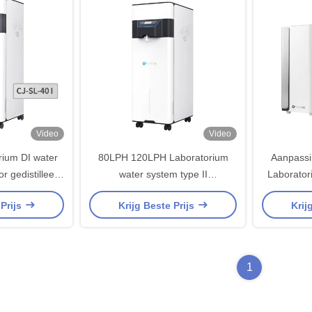
Video
Video
rium DI water
80LPH 120LPH Laboratorium
Aanpassi
r gedistilleerd
water system type II
Laborator
achine 100W
Laboratorium water deionisator
TOC La
 Prijs
Krijg Beste Prijs
Krij
machine
Deio
1