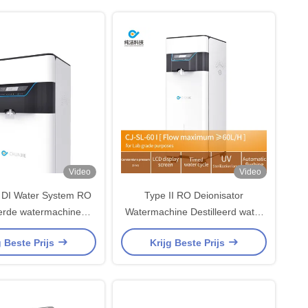
Video
Video
 DI Water System RO
Type II RO Deionisator
eerde watermachine
Watermachine Destilleerd water
eel voor onderzoek
maken Di Water Systemen voor
g Beste Prijs
Krijg Beste Prijs
laboratoria 60L/H