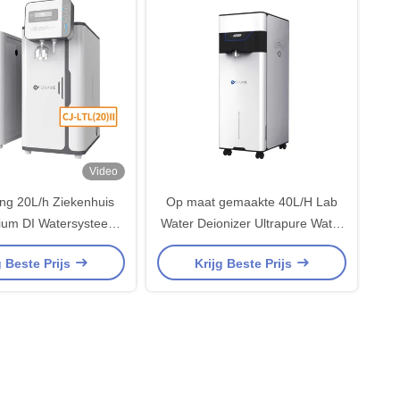
Video
ng 20L/h Ziekenhuis
Op maat gemaakte 40L/H Lab
ium DI Watersysteem
Water Deionizer Ultrapure Water
boratorium Water
Machine
g Beste Prijs
Krijg Beste Prijs
nisator DI Type