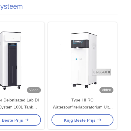
systeem
Video
Video
er Deionisated Lab DI
Type I II RO
System 100L Tank
Waterzoutfilterlaboratorium Ultra
d Water Filter System
Pure Destilleerde UV Tank
g Beste Prijs
Krijg Beste Prijs
Deionisatie zuiveringsinstallatie