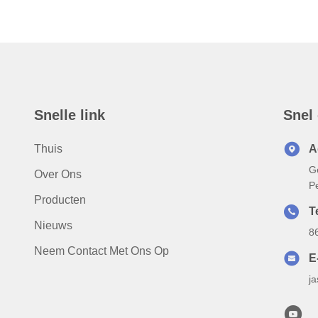
Snelle link
Snel
Thuis
A
G
Over Ons
P
Producten
T
Nieuws
8
Neem Contact Met Ons Op
E
j