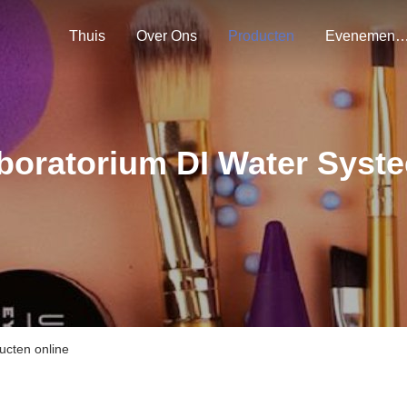
Thuis
Over Ons
Producten
Evenemen
boratorium DI Water Syst
ucten online