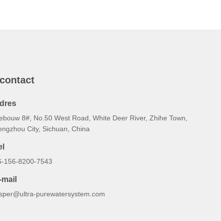
 contact
dres
ebouw 8#, No.50 West Road, White Deer River, Zhihe Town,
engzhou City, Sichuan, China
el
6-156-8200-7543
-mail
asper@ultra-purewatersystem.com