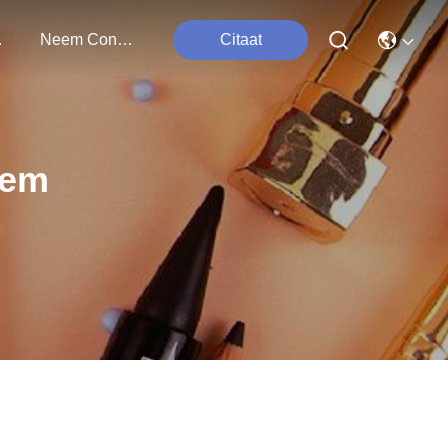
ten
Neem Contact Met Ons Op
Citaat
eem