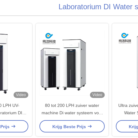
Laboratorium DI Water 
Video
Video
0 LPH UV-
80 tot 200 LPH zuiver water
Ultra zuiv
oratorium DI
machine Di water systeem voor
Water 
ltra Pure Ro
laboratorium inspectie afdeling
Deionisate
 Prijs
Krijg Beste Prijs
Krij
Voor Clinic