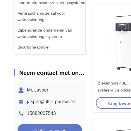
laboratoriumwaterzuiveringssysteem
Verbrauchsmateriaal voor
waterzuivering
Bijbehorende onderdelen van
waterzuiveringssysteem
Bicarbonaatmixer
Neem contact met ons op
Ziekenhuis 40L/H
Mr. Jasper
systeem Deionisat
water ma
jasper@ultra-purewatersystem.com
Krijg Beste
15682007543
Contact opnemen