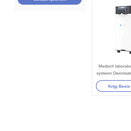
Medisch laborato
systeem Deionisato
water maker m
Krijg Beste